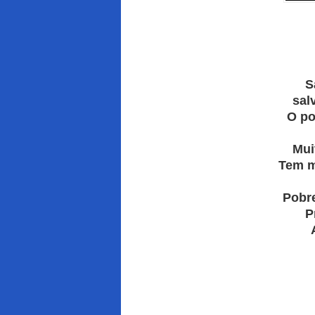
S
sal
O po
Mui
Tem m
Pobre
P