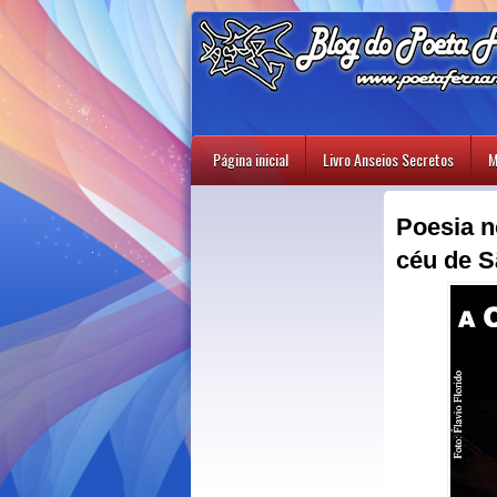
Página inicial
Livro Anseios Secretos
M
Poesia n
céu de S