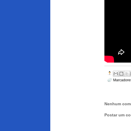
Marcadore
Nenhum come
Postar um co