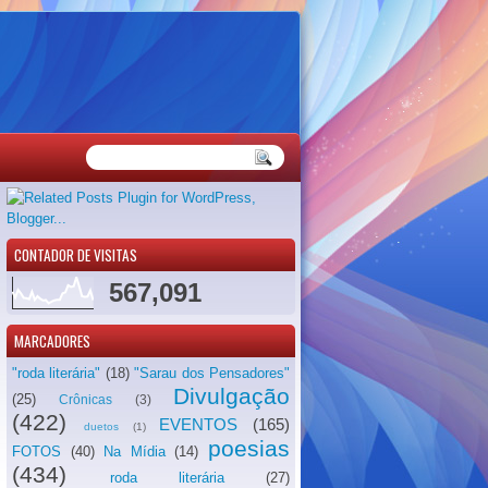
CONTADOR DE VISITAS
567,091
MARCADORES
"roda literária"
(18)
"Sarau dos Pensadores"
Divulgação
(25)
Crônicas
(3)
(422)
EVENTOS
(165)
duetos
(1)
poesias
FOTOS
(40)
Na Mídia
(14)
(434)
roda literária
(27)