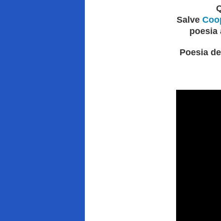
Q
Salve
Coop
poesia 
Poesia d