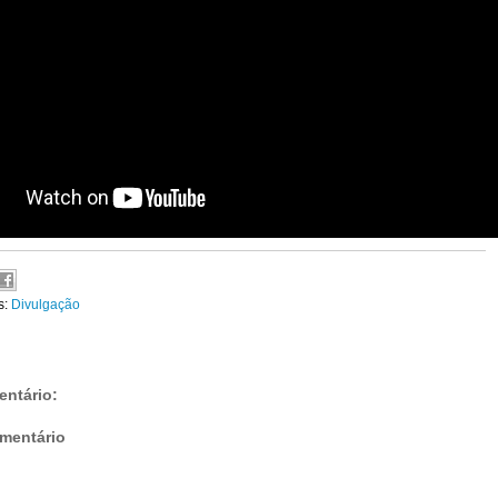
s:
Divulgação
ntário:
mentário