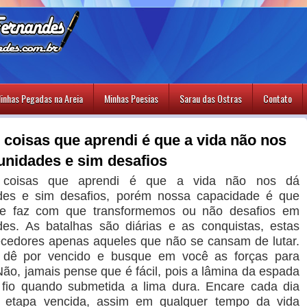
inhas Pegadas na Areia
Minhas Poesias
Sarau das Ostras
Contato
coisas que aprendi é que a vida não nos
unidades e sim desafios
coisas que aprendi é que a vida não nos dá
ades e sim desafios, porém nossa capacidade é que
 e faz com que transformemos ou não desafios em
des. As batalhas são diárias e as conquistas, estas
cedores apenas aqueles que não se cansam de lutar.
 dê por vencido e busque em você as forças para
Não, jamais pense que é fácil, pois a lâmina da espada
fio quando submetida a lima dura. Encare cada dia
etapa vencida, assim em qualquer tempo da vida