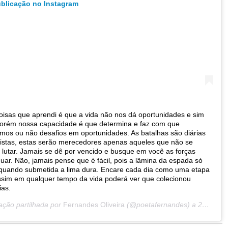
ublicação no Instagram
isas que aprendi é que a vida não nos dá oportunidades e sim
porém nossa capacidade é que determina e faz com que
mos ou não desafios em oportunidades. As batalhas são diárias
istas, estas serão merecedores apenas aqueles que não se
lutar. Jamais se dê por vencido e busque em você as forças
nuar. Não, jamais pense que é fácil, pois a lâmina da espada só
 quando submetida a lima dura. Encare cada dia como uma etapa
ssim em qualquer tempo da vida poderá ver que colecionou
ias.
ação partilhada por
Fernandes Oliveira
(@poetafernandes) a
28 de Mai, 2016 às 11:58 PDT