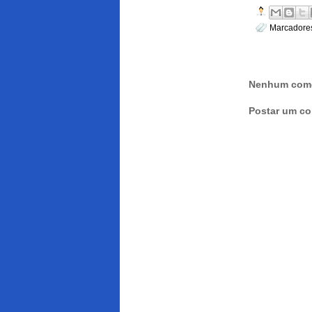
Marcadore
Nenhum come
Postar um co