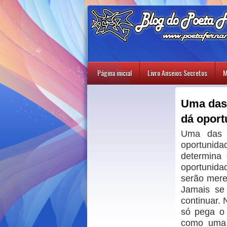
Página inicial
Livro Anseios Secretos
M
Uma das 
dá oport
Uma das 
oportunid
determina
oportunida
serão mere
Jamais se
continuar. 
só pega o 
como uma 