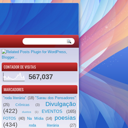
CONTADOR DE VISITAS
567,037
MARCADORES
"roda literária"
(18)
"Sarau dos Pensadores"
Divulgação
(25)
Crônicas
(3)
(422)
EVENTOS
(165)
duetos
(1)
poesias
FOTOS
(40)
Na Mídia
(14)
(434)
roda literária
(27)