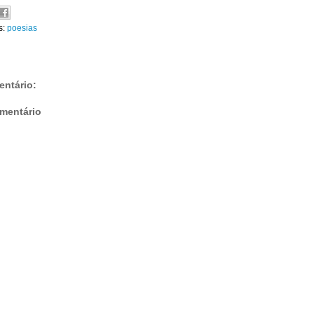
s:
poesias
ntário:
mentário