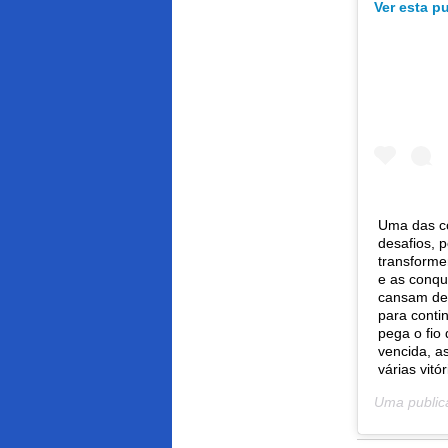
Ver esta p
Uma das co
desafios, 
transforme
e as conqu
cansam de 
para conti
pega o fio
vencida, a
várias vitór
Uma public