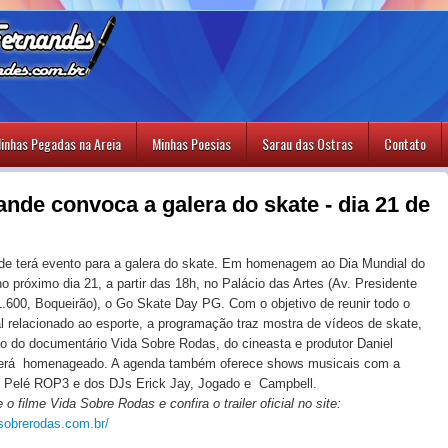
inhas Pegadas na Areia
Minhas Poesias
Sarau das Ostras
Contato
ande convoca a galera do skate - dia 21 de
e terá evento para a galera do skate. Em homenagem ao Dia Mundial do
no próximo dia 21, a partir das 18h, no Palácio das Artes (Av. Presidente
1.600, Boqueirão), o Go Skate Day PG. Com o objetivo de reunir todo o
al relacionado ao esporte, a programação traz mostra de vídeos de skate,
o do documentário Vida Sobre Rodas, do cineasta e produtor Daniel
será homenageado. A agenda também oferece shows musicais com a
, Pelé ROP3 e dos DJs Erick Jay, Jogado e Campbell.
o filme Vida Sobre Rodas e confira o trailer oficial no site:
sobrerodas.com.br/