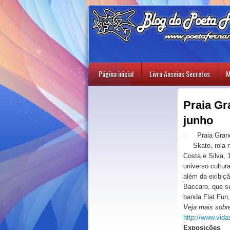
Página inicial
Livro Anseios Secretos
M
Praia Gr
junho
Praia Grand
Skate, rola 
Costa e Silva, 
universo cultur
além da exibiçã
Baccaro, que 
banda Flat Fun
Veja mais sobre 
http://www.vida
Exposições