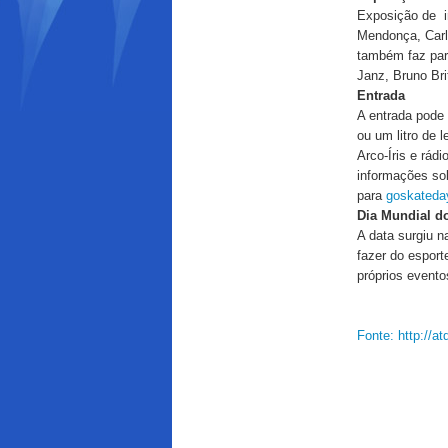
Exposição de i
Mendonça, Carl
também faz part
Janz, Bruno Br
Entrada
A entrada pode 
ou um litro de 
Arco-Íris e rád
informações so
para
goskateda
Dia Mundial d
A data surgiu n
fazer do esport
próprios evento
Fonte: http://a