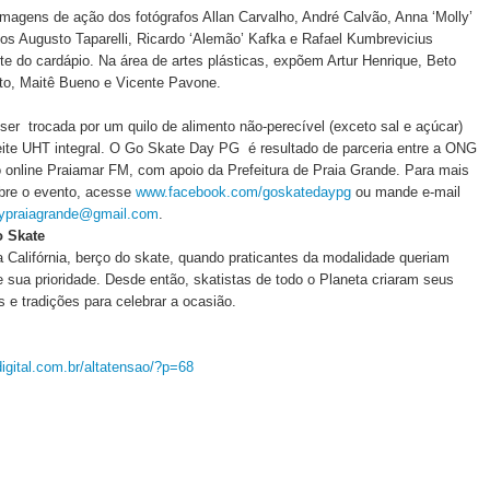
magens de ação dos fotógrafos Allan Carvalho, André Calvão, Anna ‘Molly’
os Augusto Taparelli, Ricardo ‘Alemão’ Kafka e Rafael Kumbrevicius
e do cardápio. Na área de artes plásticas, expõem Artur Henrique, Beto
ito, Maitê Bueno e Vicente Pavone.
ser trocada por um quilo de alimento não-perecível (exceto sal e açúcar)
leite UHT integral. O Go Skate Day PG é resultado de parceria entre a ONG
io online Praiamar FM, com apoio da Prefeitura de Praia Grande. Para mais
bre o evento, acesse
www.facebook.com/goskatedaypg
ou mande e-mail
ypraiagrande@gmail.com
.
o Skate
a Califórnia, berço do skate, quando praticantes da modalidade queriam
e sua prioridade. Desde então, skatistas de todo o Planeta criaram seus
s e tradições para celebrar a ocasião.
tdigital.com.br/altatensao/?p=68