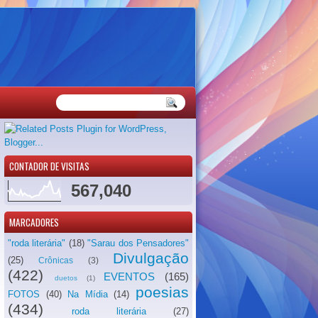
CONTADOR DE VISITAS
567,040
MARCADORES
"roda literária"
(18)
"Sarau dos Pensadores"
Divulgação
(25)
Crônicas
(3)
(422)
EVENTOS
(165)
duetos
(1)
poesias
FOTOS
(40)
Na Mídia
(14)
(434)
roda literária
(27)