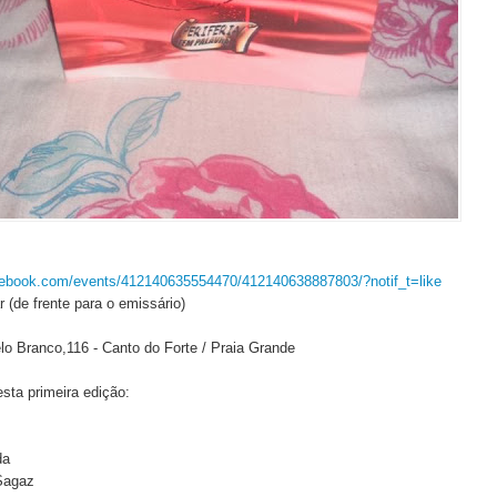
cebook.com/events/412140635554470/412140638887803/?notif_t=like
r (de frente para o emissário)
lo Branco,116 - Canto do Forte / Praia Grande
esta primeira edição:
da
Sagaz