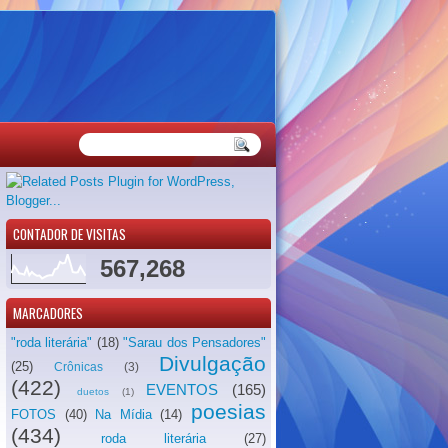
CONTADOR DE VISITAS
567,268
MARCADORES
"roda literária"
(18)
"Sarau dos Pensadores"
Divulgação
(25)
Crônicas
(3)
(422)
EVENTOS
(165)
duetos
(1)
poesias
FOTOS
(40)
Na Mídia
(14)
(434)
roda literária
(27)