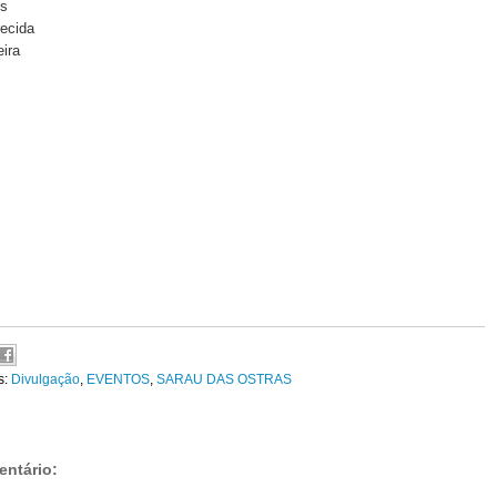
es
ecida
ira
s
s:
Divulgação
,
EVENTOS
,
SARAU DAS OSTRAS
ntário: