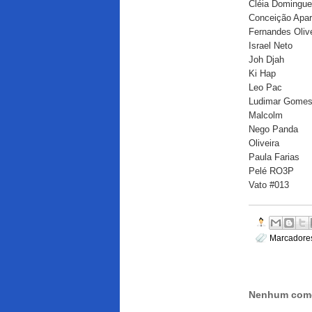
Cléia Domingu
Conceição Apar
Fernandes Olive
Israel Neto
Joh Djah
Ki Hap
Leo Pac
Ludimar Gome
Malcolm
Nego Panda
Oliveira
Paula Farias
Pelé RO3P
Vato #013
Marcadore
Nenhum come