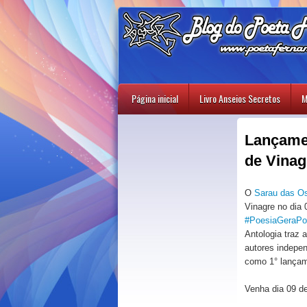
Página inicial
Livro Anseios Secretos
M
Lançamen
de Vinag
O
Sarau das Os
Vinagre no dia
#PoesiaGeraPoe
Antologia traz
autores indepen
como 1° lançam
Venha dia 09 d