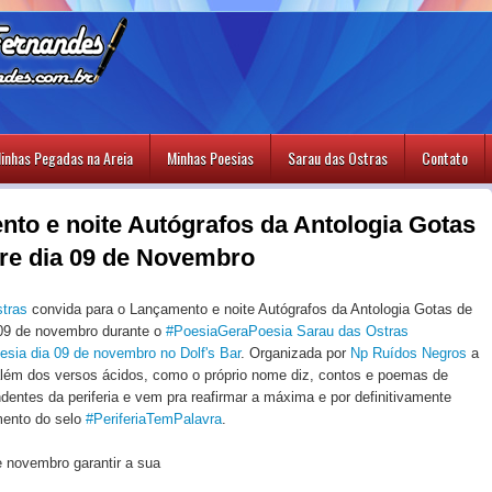
inhas Pegadas na Areia
Minhas Poesias
Sarau das Ostras
Contato
to e noite Autógrafos da Antologia Gotas
re dia 09 de Novembro
tras
convida para o Lançamento e noite Autógrafos da Antologia Gotas de
 09 de novembro durante o
#PoesiaGeraPoesia
Sarau das Ostras
sia dia 09 de novembro no Dolf's Bar
. Organizada por
Np Ruídos Negros
a
 além dos versos ácidos, como o próprio nome diz, contos e poemas de
dentes da periferia e vem pra reafirmar a máxima e por definitivamente
ento do selo
#PeriferiaTemPalavra
.
e novembro garantir a sua