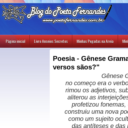
Página inicial
Livro Anseios Secretos
Minhas Pegadas na Areia
Min
Poesia - Gênese Gramat
versos sãos?"
Gênese G
no começo era o verb
rimou os adjetivos, s
aliterou as interjeiçõe
profetizou fonemas,
construiu uma nova po
como um sujeito ocul
das antíteses e das