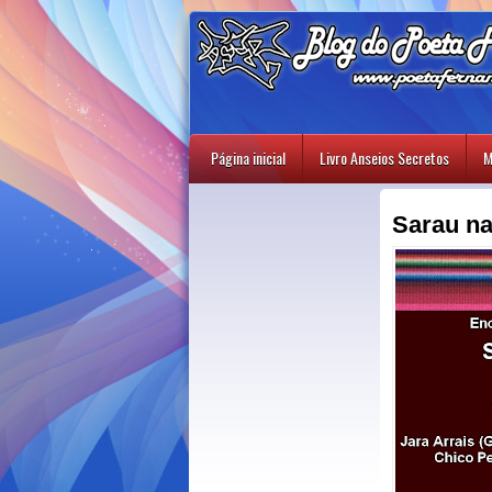
Página inicial
Livro Anseios Secretos
M
Sarau na