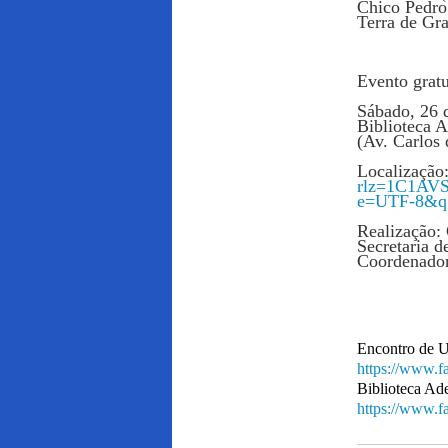
Chico Pedro
Terra de Gr
Evento gratu
Sábado, 26 
Biblioteca A
(Av. Carlos
Localização
rlz=1C1AV
e=UTF-8&q=
Realização:
Secretaria d
Coordenador
Encontro de U
https://www.
Biblioteca Ad
https://www.