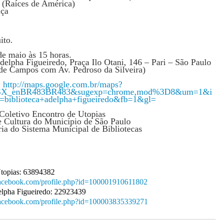
 (Raíces de América)
aça
ito.
de maio às 15 horas.
delpha Figueiredo, Praça Ilo Otani, 146 – Pari – São Paulo
 de Campos com Av. Pedroso da Silveira)
:
http://maps.google.com.br/maps?
SX_enBR483BR483&sugexp=chrome,mod%3D8&um=1&i
biblioteca+adelpha+figueiredo&fb=1&gl=
 Coletivo Encontro de Utopias
e Cultura do Município de São Paulo
ia do Sistema Municipal de Bibliotecas
topias: 63894382
facebook.com/profile.php?id=100001910611802
elpha Figueiredo: 22923439
facebook.com/profile.php?id=100003835339271