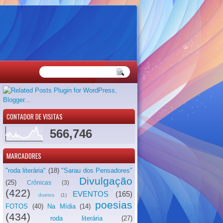
CONTADOR DE VISITAS
566,746
MARCADORES
"roda literária"
(18)
"Sarau dos Pensadores"
Divulgação
(25)
Crônicas
(3)
(422)
EVENTOS
(165)
duetos
(1)
poesias
FOTOS
(40)
Na Mídia
(14)
(434)
roda literária
(27)