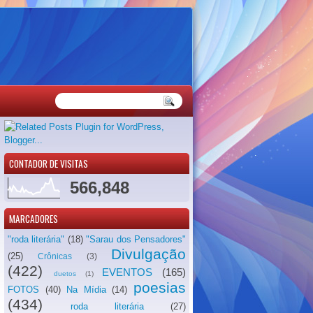
CONTADOR DE VISITAS
566,848
MARCADORES
"roda literária"
(18)
"Sarau dos Pensadores"
Divulgação
(25)
Crônicas
(3)
(422)
EVENTOS
(165)
duetos
(1)
poesias
FOTOS
(40)
Na Mídia
(14)
(434)
roda literária
(27)