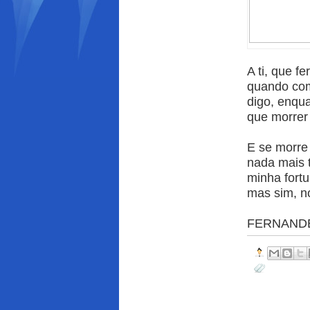
A ti, que fe
quando com
digo, enqu
que morrer
E se morre 
nada mais 
minha fortu
mas sim, no
FERNANDE