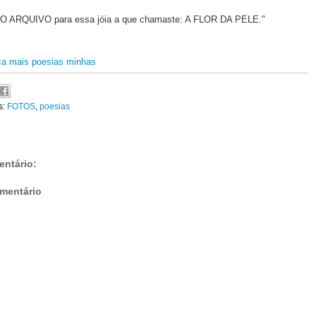
 ARQUIVO para essa jóia a que chamaste: A FLOR DA PELE."
ça mais poesias minhas
s:
FOTOS
,
poesias
ntário:
mentário