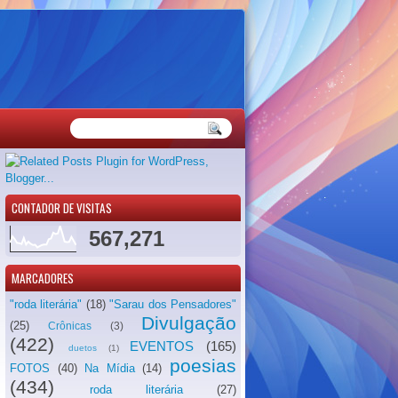
CONTADOR DE VISITAS
567,271
MARCADORES
"roda literária"
(18)
"Sarau dos Pensadores"
Divulgação
(25)
Crônicas
(3)
(422)
EVENTOS
(165)
duetos
(1)
poesias
FOTOS
(40)
Na Mídia
(14)
(434)
roda literária
(27)