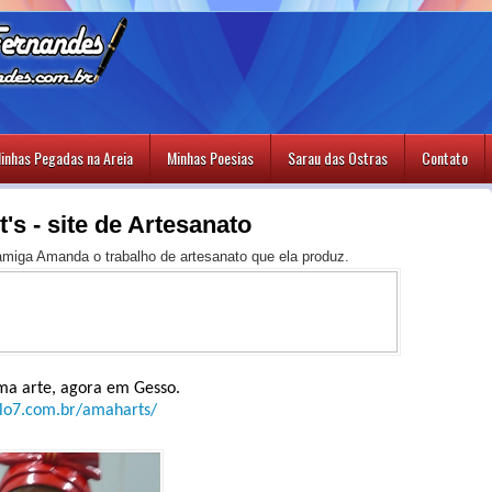
inhas Pegadas na Areia
Minhas Poesias
Sarau das Ostras
Contato
's - site de Artesanato
amiga Amanda o trabalho de artesanato que ela produz.
ma arte, agora em Gesso.
lo7.com.br/amaharts/