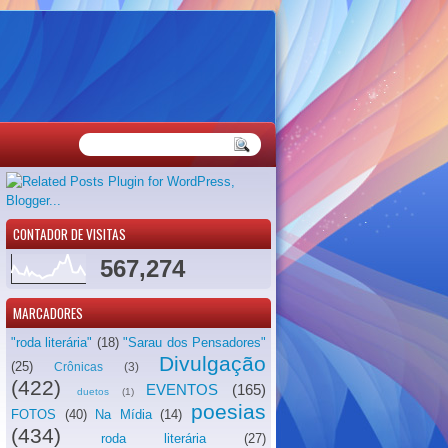
CONTADOR DE VISITAS
567,274
MARCADORES
"roda literária"
(18)
"Sarau dos Pensadores"
Divulgação
(25)
Crônicas
(3)
(422)
EVENTOS
(165)
duetos
(1)
poesias
FOTOS
(40)
Na Mídia
(14)
(434)
roda literária
(27)