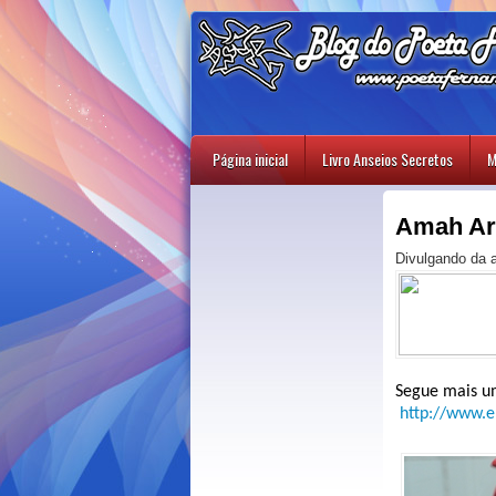
Página inicial
Livro Anseios Secretos
M
Amah Art
Divulgando da 
Segue mais u
http://www.e