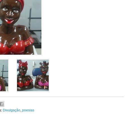
s:
Divulgação
,
poesias