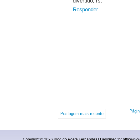
divertido, rs.
Responder
Página
Postagem mais recente
Copyright ©
2026
Blog do Poeta Fernandes
| Designed for
http://ww