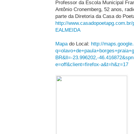
Professor da Escola Municipal Fr
Antônio Cronemberg, 52 anos, radi
parte da Diretoria da Casa do Poet
http://www.casadopoetapg.com.
EALMEIDA
Mapa
do Local:
http://maps.googl
q=olavo+de+paula+borges+praia+g
BR&ll=-23.996202,-46.416872&sp
e=off&client=firefox-a&t=h&z=17