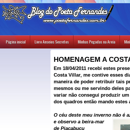
Página inicial
Livro Anseios Secretos
Minhas Pegadas na Areia
Min
HOMENAGEM A COSTA
Em 18/04/2011 recebi estes prese
Costa Villar, me contive esses d
maneira de poder retribuir tais
mesmos ou me servindo deles pa
variar não consegui produzir um 
dos quadros então mando estes 
O céu deste meu inverno não é a
e observo a beira-mar
de Piaçabuçu